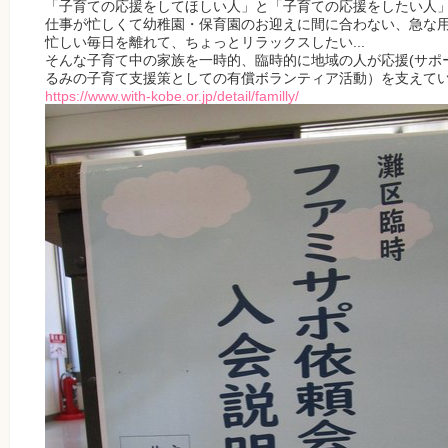
「子育ての応援をしてほしい人」と「子育ての応援をしたい人
仕事が忙しくて幼稚園・保育園のお迎えに間に合わない、急な
忙しい毎日を離れて、ちょっとリラックスしたい...
そんな子育て中の家族を一時的、臨時的に地域の人が応援(サポ
るみの子育て支援策としての有償ボランティア活動）を支えて
https://www.with-kobe.or.jp/detail/familly/