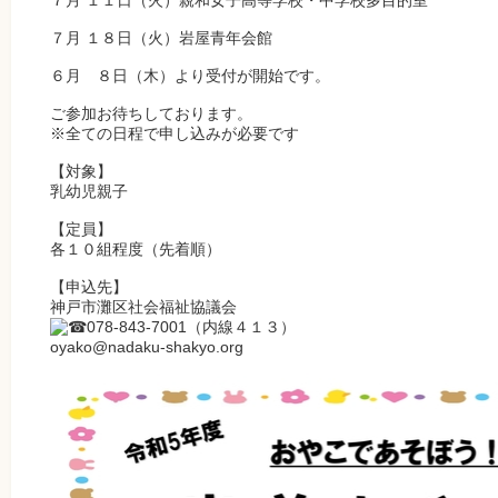
７月 １１日（火）親和女子高等学校・中学校多目的室
７月 １８日（火）岩屋青年会館
６月 ８日（木）より受付が開始です。
ご参加お待ちしております。
※全ての日程で申し込みが必要です
【対象】
乳幼児親子
【定員】
各１０組程度（先着順）
【申込先】
神戸市灘区社会福祉協議会
078-843-7001（内線４１３）
oyako@nadaku-shakyo.org